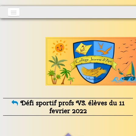
Accueil
Actualités
▼
S'inscrire
Vie au collège
▼
Informations générales
▼
Contact
Défi sportif profs VS. élèves du 11
fevrier 2022