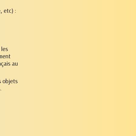
 etc) :
 les
ement
nçais au
s objets
.