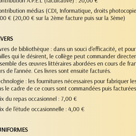
ontribution A.P.E.L (facultative) : 20,00 €
ontribution médias (CDI, Informatique, droits photocopie,
00 € (20,00 € sur la 2ème facture puis sur la 3ème)
IVERS
ivres de bibliothèque : dans un souci d'efficacité, et pour
illes qui le désirent, le collège peut commander direct
nsemble des œuvres littéraires abordées en cours de fra
rs de l'année. Ces livres sont ensuite facturés.
echnologie : les fournitures nécessaires pour fabriquer le
s le cadre de ce cours sont commandées puis facturées
rix du repas occasionnel : 7,00 €
rix de l'étude occasionnelle : 4,00 €
 UNIFORMES