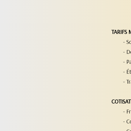
TARIFS 
- S
- D
- P
- É
- T
COTISAT
- F
- C