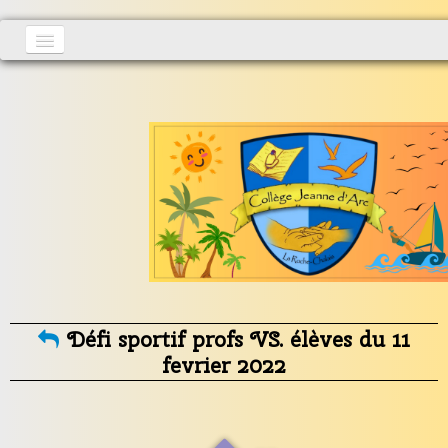
Accueil
Actualités
▼
S'inscrire
Vie au collège
▼
Informations générales
▼
Contact
Défi sportif profs VS. élèves du 11
fevrier 2022