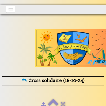
Accueil
Actualités
▼
S'inscrire
Vie au collège
▼
Informations générales
▼
Contact
Cross solidaire (18-10-24)