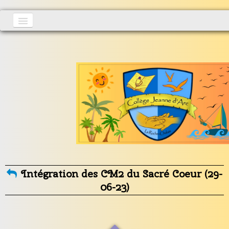
Accueil
Actualités
▼
S'inscrire
Vie au collège
▼
Informations générales
▼
Contact
Intégration des CM2 du Sacré Coeur (29-
06-23)